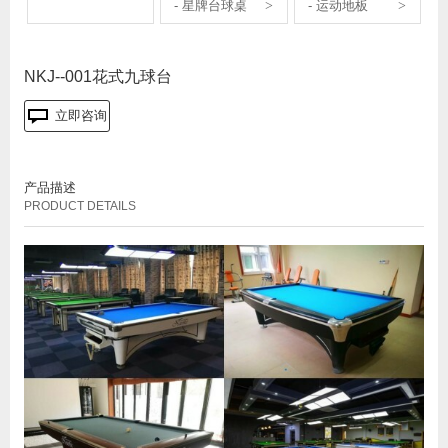
- 星牌台球桌
- 运动地板
NKJ--001花式九球台
立即咨询
产品描述
PRODUCT DETAILS