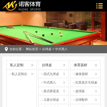
当前位置：
网站首页
>
台球桌
>
中式黑八
私人定制
台球桌
体育器材
- 私人定制台
- 花式九球桌
- 健身器材
- 中式黑八
- 红双喜乒乓球桌
- 英式斯诺克
- 篮球架
- 儿童台球桌
- 台球配件