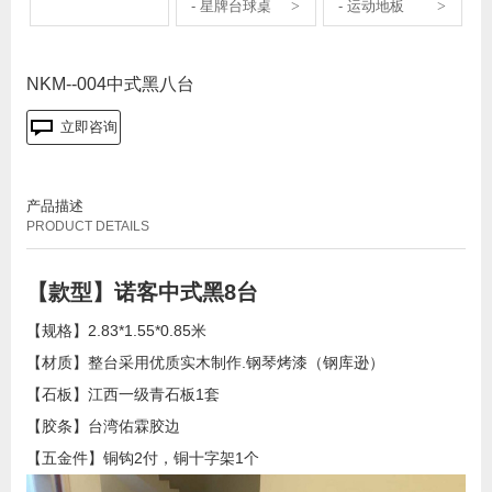
- 星牌台球桌
- 运动地板
NKM--004中式黑八台
立即咨询
产品描述
PRODUCT DETAILS
【款型】诺客中式黑8台
【规格】2.83*1.55*0.85米
【材质】整台采用优质实木制作.钢琴烤漆（钢库逊）
【石板】江西一级青石板1套
【胶条】台湾佑霖胶边
【五金件】铜钩2付，铜十字架1个